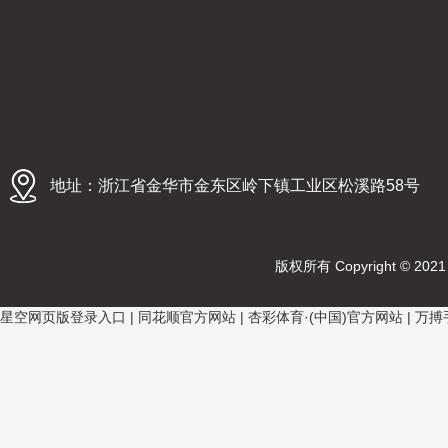
地址：浙江省金华市金东区岭下镇工业区松溪路58号
版权所有 Copyright © 2021 
星空网页版登录入口
|
同花顺官方网站
|
杏彩体育·(中国)官方网站
|
万搏