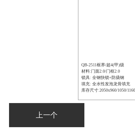
QB-2511枢界/超4(甲)级
材料:门面2.0/门框2.0
锁具: 全钢快锁+防撬钢
填充: 全水性发泡龙骨填充
库存尺寸:2050x960/1050/116
上一个